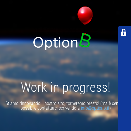
Work in progress!
Stiamo rinnovando il nostro sito, torneremo presto! (ma è sempre
possibile contattarci scrivendo a
info@optionb.it
)