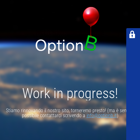
Work in progress!
Stiamo rinnovando il nostro sito, torneremo presto! (ma è sempre
possibile contattarci scrivendo a
info@optionb.it
)